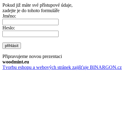
Pokud již máte své přístupové údaje,
zadejte je do tohoto formuláře
Jméno:
Heslo:
přihlásit
Připravujeme novou prezentaci
woodmint.eu
Tvorbu eshopu a webových stránek zajišťuje BINARGON.cz