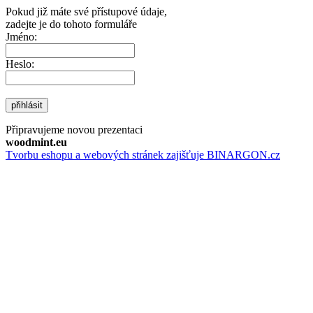
Pokud již máte své přístupové údaje,
zadejte je do tohoto formuláře
Jméno:
Heslo:
přihlásit
Připravujeme novou prezentaci
woodmint.eu
Tvorbu eshopu a webových stránek zajišťuje BINARGON.cz