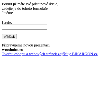
Pokud již máte své přístupové údaje,
zadejte je do tohoto formuláře
Jméno:
Heslo:
přihlásit
Připravujeme novou prezentaci
woodmint.eu
Tvorbu eshopu a webových stránek zajišťuje BINARGON.cz