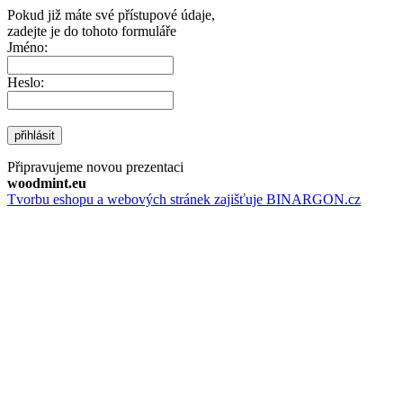
Pokud již máte své přístupové údaje,
zadejte je do tohoto formuláře
Jméno:
Heslo:
přihlásit
Připravujeme novou prezentaci
woodmint.eu
Tvorbu eshopu a webových stránek zajišťuje BINARGON.cz