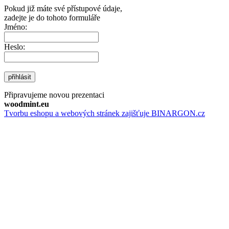
Pokud již máte své přístupové údaje,
zadejte je do tohoto formuláře
Jméno:
Heslo:
přihlásit
Připravujeme novou prezentaci
woodmint.eu
Tvorbu eshopu a webových stránek zajišťuje BINARGON.cz