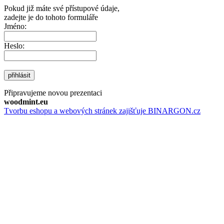
Pokud již máte své přístupové údaje,
zadejte je do tohoto formuláře
Jméno:
Heslo:
přihlásit
Připravujeme novou prezentaci
woodmint.eu
Tvorbu eshopu a webových stránek zajišťuje BINARGON.cz