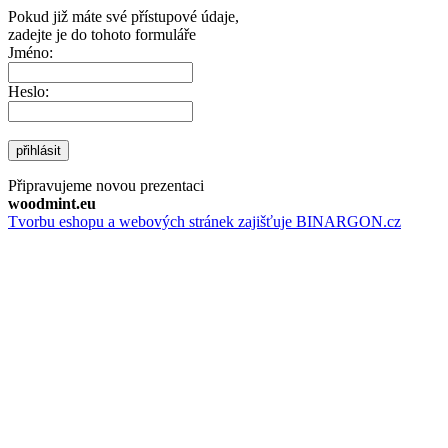
Pokud již máte své přístupové údaje,
zadejte je do tohoto formuláře
Jméno:
Heslo:
přihlásit
Připravujeme novou prezentaci
woodmint.eu
Tvorbu eshopu a webových stránek zajišťuje BINARGON.cz