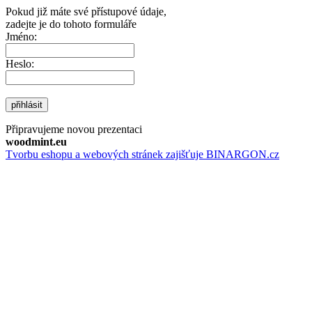
Pokud již máte své přístupové údaje,
zadejte je do tohoto formuláře
Jméno:
Heslo:
přihlásit
Připravujeme novou prezentaci
woodmint.eu
Tvorbu eshopu a webových stránek zajišťuje BINARGON.cz