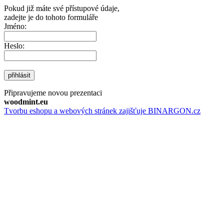
Pokud již máte své přístupové údaje,
zadejte je do tohoto formuláře
Jméno:
Heslo:
přihlásit
Připravujeme novou prezentaci
woodmint.eu
Tvorbu eshopu a webových stránek zajišťuje BINARGON.cz