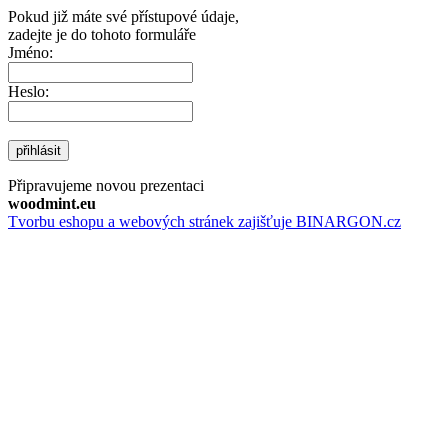
Pokud již máte své přístupové údaje,
zadejte je do tohoto formuláře
Jméno:
Heslo:
přihlásit
Připravujeme novou prezentaci
woodmint.eu
Tvorbu eshopu a webových stránek zajišťuje BINARGON.cz